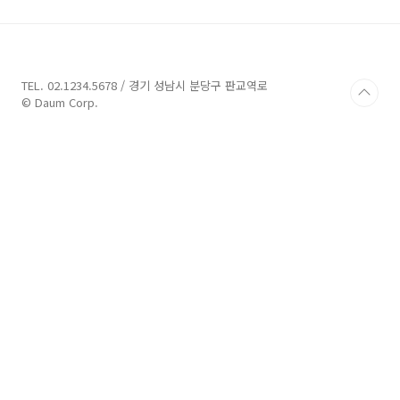
오 간편 녹화 기능 Elasticsearch, Logstash,
Kibana - Apache access log 실시간 모니터
링 용도 Prometheus, Grafana - 시스템 리소
스 사용량 모니터링 용도 Node Exporter, JMX
Exporter, MySQL Exporter, ..
TEL. 02.1234.5678 / 경기 성남시 분당구 판교역로
© Daum Corp.