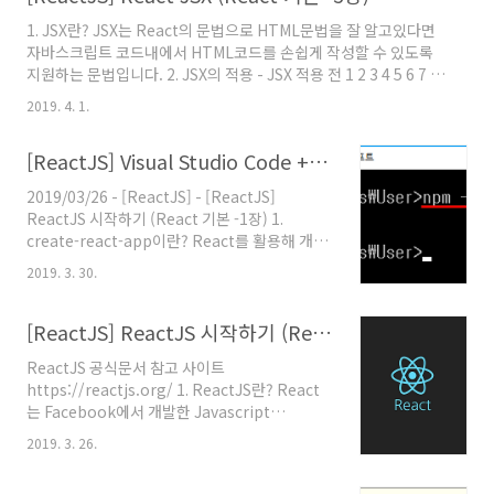
react-simple-blog Creating a new React
1. JSX란? JSX는 React의 문법으로 HTML문법을 잘 알고있다면
app in
자바스크립트 코드내에서 HTML코드를 손쉽게 작성할 수 있도록
/Users/imchaehun/workspace/react/react-
지원하는 문법입니다. 2. JSX의 적용 - JSX 적용 전 1 2 3 4 5 6 7 8
simple-blog. Installing packages. This
9 import React, { Component } from 'react'; class App
might take a couple of minutes.
2019. 4. 1.
extends Component { render() { return
Installing react..
React.createElement('div', null,
[ReactJS] Visual Studio Code + create-react-app으로 프로젝트 환경 구성 (React 기본 -2장)
React.createElement('h1', null, 'Hello React')); } } export
default App; Colored by Color Scripter cs - JSX 적용 후 1 2
2019/03/26 - [ReactJS] - [ReactJS]
3 4 5 6 7 8 9 10 11 12 13 imp..
ReactJS 시작하기 (React 기본 -1장) 1.
create-react-app이란? React를 활용해 개발
을 하기위해선 기본적으로 자바스크립트 외부 모
2019. 3. 30.
듈인 react, react-dom, react-scripts 이 세
가지의 모듈이 필수로 존재해야됩니다., 또한
webpack, babel과 같은 외부 모듈을 이용해
[ReactJS] ReactJS 시작하기 (React 기본 -1장)
ECMAScript 기준으로 비교적 상위 버전의 문법
ReactJS 공식문서 참고 사이트
을 지원하지 않는 브라우저를 위해 상위 버전의
https://reactjs.org/ 1. ReactJS란? React
문법으로 작성된 자바스크립트 소스파일을 보다
는 Facebook에서 개발한 Javascript
낮은 버전의 문법으로의 변환 또는 트랜스파일링
Framework입니다. 자세히는 일반적인 웹 어플
(Transfiling)을 가능하게하는 로직들도 직접 구
2019. 3. 26.
리케이션 설계 구조인 MVC모델에서 V (View)를
성해야됩니다. 그러나 create-react-app이란
담당하는 Javascript UI Framework (프론트
모듈은 앞서 언급한 과정들..