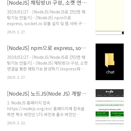
엔드 프레임워크) 입니다. 2. React의 주요 특징
[NodeJS] 채팅방UI 구성, 소켓 연결을 통한 채팅기능 완성하기 [express와 socket.io을 이용한 채팅기능 구현하기 - 2장]
1. 컴포넌트 (Component) 페이지에 보여줄 내
2019/02/27 - [NodeJS/NodeJS로 간단한 채
용들을 컴포넌트화 하여 효율적인 소스코드 관리
팅기능 만들기] - [NodeJS] npm으로
로 인한 유지보수 용이합니다. 2. 효율적인 컴포
express, socket.io 모듈 설치 및 웹 서버 구축,
넌트 갱신 어떤 특정한 데이터가 변하는 컴포넌
소켓 연결하기 [express와 socket.io을 이용한
트가 존재한다면 그 해당 컴포넌트만 재갱신함으
2019. 2. 27.
채팅기능 구현하기 - 1장] 이전 장에 이어 클라이
로써 효율적인 컴포넌크 갱신 및 렌더링을 합니
언트가 이용할 채팅방의 UI를 그럴듯하게 구성하
다. 3. 가상 DOM (Virtual DOM) 사용 가상..
고 서버와 소켓간에 데이터를 주고받고 유저들끼
[NodeJS] npm으로 express, socket.io 모듈 설치 및 웹 서버 구축, 소켓 연결하기 [express와 socket.io을 이용한 채팅기능 구현하기 - 1장]
리 채팅을 주고받을수 있도록 구현해보도록 하겠
2019/02/27 - [NodeJS/NodeJS로 간단한 채
습니다. 1. chat.html파일에서 CSS스타일 작성
팅기능 만들기] - [NodeJS] 채팅방UI 구성, 소켓
1 2 3 4 5 6 7 8 9 10 11 12 13 14 15 16 17 18
연결을 통한 채팅기능 완성하기 [express와
19 20 21 22 23 24 25 26 27 28 29 30 31 32
socket.io을 이용한 채팅기능 구현하기 - 2장]
33 34 35 36 37 38 39 40 41 42 43 44 45 46
2019. 2. 27.
2019/02/22 - [NodeJS] - [NodeJS] 노드
47 4..
JS(Node JS) 개발환경 구축하기 NodeJS가 처
음이신분들은 위에 개발환경 구축하기 링크를 통
[NodeJS] 노드JS(Node JS) 개발환경 구축하기
해 참고하시면 됩니다. 자바스크립트를 비롯한
1. NodeJS 홈페이지 접속
프론트엔드 개발에 가장 효과적인 Text Editor
https://nodejs.org/en/ 홈페이지에 접속을
이자 통합 개발 환경인 Visual Studio Code를
하면 짝수 버전인 LTS 버전과 홀수 버전인
사용해서 Node.Js로 간단한 채팅 기능을 아래의
Stable 버전이 있습니다. LTS버전은 안정성과
캡처화면과 동일하게 구현해보도록 하겠습니다.
2019. 2. 22.
보안성에 초점을 두고 릴리즈하는 버전임으로 서
1. 임의로 작업폴더 하나 생성 저는 폴더이름을