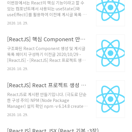
이번장에서는 React의 핵심 기능이라고 할 수
나 간단하게 react-router를 사용하여 URL에
있는 컴포넌트에서 사용되는 useState()와
따라 컴포넌트를 각 URL에 해당되는 페이지로
useEffect()를 활용하여 이전에 게시글 목록 구
사용될 수 있도록 할 수 있습니다. 이전글
성에 사용되었던 mock 데이터 구조를 변경하도
2020/10/29 - [ReactJS] - [ReactJS]
2020. 10. 29.
록 하겠습니다. 우선 해당 포스팅은 React에만
useState(), useEffect() 사용하여 데이터 요청
초점이 맞춰져 있기 때문에 별도의 API는 구성하
및 관리 (ReactJS로..
지 않을겁니다. 따라서 통상적으로 이루어지는
[ReactJS] 핵심 Component 만들기 및 게시글 목록 페이지 구성 (React로 아주 간단한 게시판 만들기 - 2)
useEffect 과정에서의 ajax 요청 대신에 소스상
구조화된 React Component 생성 및 게시글
에 게시글 목록 데이터를 가지고 있는 전역변수
목록 페이지 구성하기 이전글 2020/10/29 -
를 두고 해당 값을 사용하는 방향으로 작성됩니
[ReactJS] - [ReactJS] React 프로젝트 생성
다. 이전글 2020/10/29 - [ReactJS] -
및 실행 (ReactJS로 아주 간단한 게시판 만들기
[ReactJS] 핵심 Component 만들기 및 게시
2020. 10. 29.
- 1) [ReactJS] React 프로젝트 생성 및 실행
글 목록 페이지 구성 (ReactJS로 아주 간단한 게
(ReactJS로 아주 간단한 게시판 만들기 - 1)
시판 만들기 - 2) [ReactJS] 핵심
ReactJS로 게시판 만들기입니다. (극도로 단순
[ReactJS] React 프로젝트 생성 및 실행 (React로 아주 간단한 게시판 만들기 - 1)
Component..
한 구성 주의) NPM (Node Package
ReactJS로 게시판 만들기입니다. (극도로 단순
Manager) 설치 확인 npm -v 6.14.8 create-
한 구성 주의) NPM (Node Package
react-app 모듈 설치 sudo npm install -g
Manager) 설치 확인 npm -v 6.14.8 create-
create-react-app create-react-app 을 활용
react-app 모듈 설치 sudo npm install -g
한.. antdev.tistory.com 먼저 사용할 컴포넌
2020. 10. 29.
create-react-app create-react-app 을 활용
트 목록입니다. Po..
한 프로젝트 생성 프로젝트 (디렉토리 명) -
react-simple-blog create-react-app
[ReactJS] React JSX (React 기본 -3장)