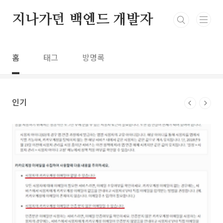
본문 바로가기
지나가던 백엔드 개발자
홈
태그
방명록
인기