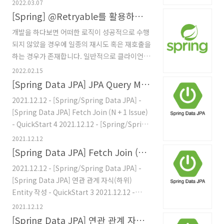
Spring Application을 구현하기까지 작성하고
2022.03.07
자 합니다. 본 포스팅을 작성하는데에 저의 개발
[Spring] @Retryable를 활용하여 깔끔하게 API 및 메소드 재호출하기
환경은 다음과 같습니다. AWS Free Tier 계정
개발을 하다보면 어떠한 로직이 성공적으로 수행
(루트 사용자 계정입니다) Gradle Spring Boot
되지 않았을 경우에 일종의 재시도 혹은 재호출을
2.5.3 구현에 참고한 자료 AWS 기반 Spring
하는 경우가 존재합니다. 일반적으로 클라이언트
Boot 애플리케이션 개발 시작하기 | Amazon
가 서버측에 특정 요청을 했을때 오류가 발생하거
2022.02.15
Web Services AWS SDK for Java를 사용하는
나 올바르지 않은 응답이 이루어질때에는 단순히
[Spring Data JPA] JPA Query Methods - QuickStart 5 (End)
Amazon S3 예제 이해 및 가져오기AWS자격 증
한번 더 호출 혹은 정해진 제한 횟수만큼의 재호
명 버킷 생성 S3 관리 콘솔 접속 버킷 만들기 버킷
2021.12.12 - [Spring/Spring Data JPA] -
출을 하도록 하는 경우가 있을겁니다. 아래의 코
의 이름은 Region Group 전역적으로 고유하게
[Spring Data JPA] Fetch Join (N + 1 Issue)
드를 한번 봅시다. private SearchAPI
설정해..
- QuickStart 4 2021.12.12 - [Spring/Spring
searchApi; public List fetch() { try { return
Data JPA] - [Spring Data JPA] 연관 관계 자
2021.12.12
searchApi.search(); } catch (Exception e) {
식(하위) Entity 작성 - QuickStart 3
[Spring Data JPA] Fetch Join (N + 1 Issue) - QuickStart 4
throw new RuntimeException("오류 발
2021.12.12 - [Spring/Spring Data JPA] -
생"); } } 앞선 코드에서 작성된 fetch() 메소드는
2021.12.12 - [Spring/Spring Data JPA] -
[Spring Data JPA] JPA Entity, Repository,
단순히 검색 API 요청을 수행한 후 정상적으로 응
[Spring Data JPA] 연관 관계 자식(하위)
Service 클래스 작성 (조회 및 저장) -
답이 이..
Entity 작성 - QuickStart 3 2021.12.12 -
QuickStart 2 2021.12.12 - [Spring/Spring
[Spring/Spring Data JPA] - [Spring Data
2021.12.12
Data JPA] - [Spring Data JPA] 예제 프로젝트
JPA] JPA Entity, Repository, Service 클래
[Spring Data JPA] 연관 관계 자식(하위) Entity 작성 - QuickStart 3
생성 및 초기 환경 구성 - ..