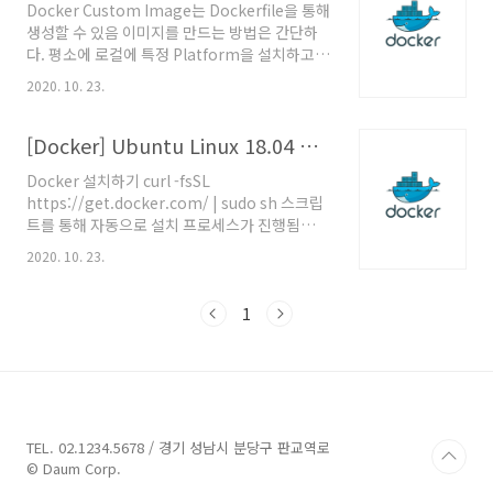
Docker Custom Image는 Dockerfile을 통해
2. apt (ubuntu package manager) 업데이
생성할 수 있음 이미지를 만드는 방법은 간단하
트 3. wget 설치 4. Apache Tomcat CDN 서버
다. 평소에 로컬에 특정 Platform을 설치하고
로부터 Tomcat 설치 압축파일 다운로드 5. 압축
구동하는 일련의 과정들을 Dockerfile에 그대로
해제 및 디렉토리명 변경 6. 사용할 포트 설정 7.
2020. 10. 23.
옮겨주면 된다. 예를들어 평소에 로컬에
Container Entrypoint 설정 그럼 로컬에 설치
Tomcat을 설치하고 운용하는 과정을 간추리면
된 서비스를..
다음과 같다. 톰캣을 tar.gz 파일로 설치 혹은
[Docker] Ubuntu Linux 18.04 도커(Docker) 설치 및 핵심 명령어
apt를 이용하여 설치 톰캣 설정 변경 (Port,
Docker 설치하기 curl -fsSL
Logging, Context Path 등) 이 작업들을
https://get.docker.com/ | sudo sh 스크립
Dockerfile에서 처리할 수 있도록 해주면 된다.
트를 통해 자동으로 설치 프로세스가 진행됨
혹은 로컬에 설치된 Tomcat Directory를
docker -v Docker version 19.03.9, build
Base로 Docker Container로 구동할수도 있
2020. 10. 23.
9d988398e7 sudo 권한 없이 사용하기 docker
는데 이 과정은 추후에 다루도록 할 예정.
는 기본적으로 root권한이 필요합니다. root가
Dockerfile 작성 작업 디렉토리 이동..
아닌 사용자가 sudo없이 사용하려면 해당 사용
1
자를 docker그룹에 추가합니다. sudo
usermod -aG docker username 핵심 명령
어 목록 설치된 이미지 목록 docker images 설
치된 이미지 목록 - 특정 이미지만 조회 docker
images [image name 또는 image id] 실행
중인 컨테이너 목록 docker ps 전체 컨테이너
TEL. 02.1234.5678 / 경기 성남시 분당구 판교역로
목록 (..
© Daum Corp.